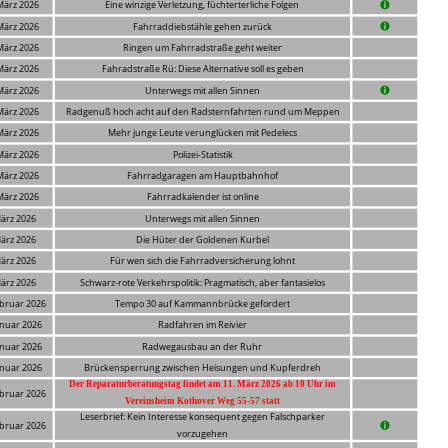
März 2026
Eine winzige Verletzung, füchterterliche Folgen
März 2026
Fahrraddiebstähle gehen zurück
März 2026
Ringen um Fahrradstraße geht weiter
März 2026
Fahradstraße Rü: Diese Alternative soll es geben
März 2026
Unterwegs mit allen Sinnen
März 2026
Radgenuß hoch acht auf den Radsternfahrten rund um Meppen
März 2026
Mehr junge Leute verunglücken mit Pedelecs
März 2026
Polizei-Statistik
März 2026
Fahrradgaragen am Hauptbahnhof
März 2026
Fahrradkalender ist online
März 2026
Unterwegs mit allen Sinnen
März 2026
Die Hüter der Goldenen Kurbel
März 2026
Für wen sich die Fahrradversicherung lohnt
März 2026
Schwarz-rote Verkehrspolitik: Pragmatisch, aber fantasielos
ebruar 2026
Tempo 30 auf Kammannbrücke gefordert
anuar 2026
Radfahren im Reivier
anuar 2026
Radwegausbau an der Ruhr
anuar 2026
Brückensperrung zwischen Heisungen und Kupferdreh
Der Reparaturberatungstag findet am 11. März 2026 ab 10 Uhr im 
ebruar 2026
Vereinsheim Kothover Weg 55-57 statt
Leserbrief: Kein Interesse konsequent gegen Falschparker 
ebruar 2026
vorzugehen