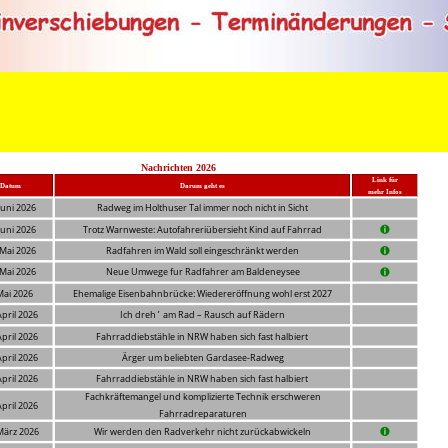
           Nachrichten 2026
Link für
Datum
Darum geht es
mehr Infos
 Juni 2026
Radweg im Holthuser Tal immer noch nicht in Sicht
 Juni 2026
Trotz Warnweste: Autofahreriübersieht Kind auf Fahrrad
 Mai 2026
Radfahren im Wald soll eingeschränkt werden
 Mai 2026
Neue Umwege fur Radfahrer am Baldeneysee
Mai 2026
Ehemalige Eisenbahnbrücke: Wiedereröffnung wohl erst 2027
April 2026
Ich dreh´ am Rad – Rausch auf Rädern
April 2026
Fahrraddiebstähle in NRW haben sich fast halbiert
April 2026
Ärger um beliebten Gardasee-Radweg
April 2026
Fahrraddiebstähle in NRW haben sich fast halbiert
Fachkräftemangel und komplizierte Technik erschweren 
April 2026
Fahrradreparaturen
März 2026
Wir werden den Radverkehr nicht zurückabwickeln