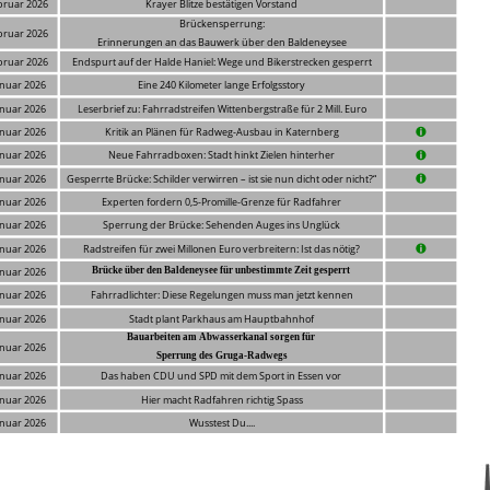
bruar 2026
Krayer Blitze bestätigen Vorstand
Brückensperrung: 
bruar 2026
Erinnerungen an das Bauwerk über den Baldeneysee
bruar 2026
Endspurt auf der Halde Haniel: Wege und Bikerstrecken gesperrt
anuar 2026
Eine 240 Kilometer lange Erfolgsstory
anuar 2026
Leserbrief zu: Fahrradstreifen Wittenbergstraße für 2 Mill. Euro
anuar 2026
Kritik an Plänen für Radweg-Ausbau in Katernberg
anuar 2026
Neue Fahrradboxen: Stadt hinkt Zielen hinterher
anuar 2026
Gesperrte Brücke: Schilder verwirren – ist sie nun dicht oder nicht?
“
anuar 2026
Experten fordern 0,5-Promille-Grenze für Radfahrer
anuar 2026
Sperrung der Brücke: Sehenden Auges ins Unglück
anuar 2026
Radstreifen für zwei Millonen Euro verbreitern: Ist das nötig?
anuar 2026
Brücke über den Baldeneysee für unbestimmte Zeit gesperrt
anuar 2026
Fahrradlichter: Diese Regelungen muss man jetzt kennen
anuar 2026
Stadt plant Parkhaus am Hauptbahnhof
Bauarbeiten am Abwasserkanal sorgen für 
anuar 2026
Sperrung des Gruga-Radwegs
anuar 2026
Das haben CDU und SPD mit dem Sport in Essen vor
anuar 2026
Hier macht Radfahren richtig Spass
anuar 2026
Wusstest Du....